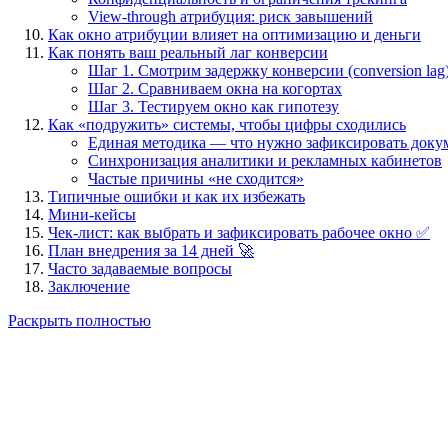
View-through атрибуция: риск завышений
Как окно атрибуции влияет на оптимизацию и деньги
Как понять ваш реальный лаг конверсии
Шаг 1. Смотрим задержку конверсии (conversion lag
Шаг 2. Сравниваем окна на когортах
Шаг 3. Тестируем окно как гипотезу
Как «подружить» системы, чтобы цифры сходились
Единая методика — что нужно зафиксировать доку
Синхронизация аналитики и рекламных кабинетов
Частые причины «не сходится»
Типичные ошибки и как их избежать
Мини-кейсы
Чек-лист: как выбрать и зафиксировать рабочее окно ✅
План внедрения за 14 дней 🚀
Часто задаваемые вопросы
Заключение
Раскрыть полностью