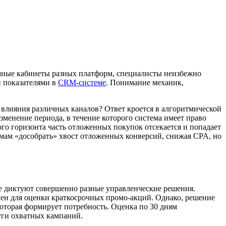
амные кабинеты разных платформ, специалисты неизбежно
и показателями в
CRM-системе
. Понимание механик,
и влияния различных каналов? Ответ кроется в алгоритмической
Изменение периода, в течение которого система имеет право
ого горизонта часть отложенных покупок отсекается и попадает
темам «дособрать» хвост отложенных конверсий, снижая CPA, но
е диктуют совершенно разные управленческие решения.
ен для оценки краткосрочных промо-акций. Однако, решение
которая формирует потребность. Оценка по 30 дням
уги охватных кампаний.