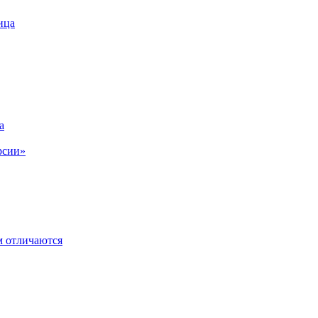
ица
а
рсии»
м отличаются