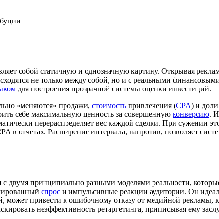
авляет собой статичную и однозначную картину. Открывая рекл
асходятся не только между собой, но и с реальными финансовым
ыком
для построения прозрачной системы оценки инвестиций.
ально «меняются» продажи,
стоимость
привлечения (
CPA
) и дол
оить себе максимальную ценность за совершенную
конверсию
. 
ематически перераспределяет вес каждой сделки. При сужении эт
CPA в отчетах. Расширение интервала, напротив, позволяет сис
ся с двумя принципиально разными моделями реальности, которы
рмированный
спрос
и импульсивные реакции аудитории. Он идеал
ей, может привести к ошибочному отказу от медийной рекламы, 
аскировать неэффективность ретаргетинга, приписывая ему засл