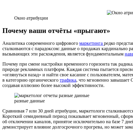
Окно атрибуции
Почему ваши отчёты «прыгают»
Аналитика современного цифрового
маркетинга
редко предст
сталкиваются с парадоксом: данные о продажах кардинально р
вызывающих эти расхождения, является фундаментальным
нав
Почему при смене настройки временного горизонта так радик
природе рекламных платформ. Каждая система пытается присв
«оглянуться назад» и найти свое касание с пользователем, мат
в категорию органического
трафика
, что мгновенно завышает 
создавая иллюзию более высокой эффективности.
разные данные
Сравнивая 7 или 30 дней атрибуции, маркетологи сталкивают
Короткий семидневный период показывает мгновенный, сфо
об отключении каналов, принятое исключительно на базе 7 дн
демонстрирует влияние долгосрочного прогрева, но может зам