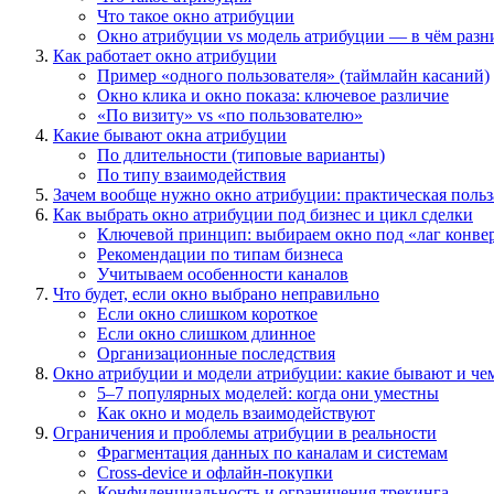
Что такое окно атрибуции
Окно атрибуции vs модель атрибуции — в чём разн
Как работает окно атрибуции
Пример «одного пользователя» (таймлайн касаний)
Окно клика и окно показа: ключевое различие
«По визиту» vs «по пользователю»
Какие бывают окна атрибуции
По длительности (типовые варианты)
По типу взаимодействия
Зачем вообще нужно окно атрибуции: практическая польз
Как выбрать окно атрибуции под бизнес и цикл сделки
Ключевой принцип: выбираем окно под «лаг конве
Рекомендации по типам бизнеса
Учитываем особенности каналов
Что будет, если окно выбрано неправильно
Если окно слишком короткое
Если окно слишком длинное
Организационные последствия
Окно атрибуции и модели атрибуции: какие бывают и че
5–7 популярных моделей: когда они уместны
Как окно и модель взаимодействуют
Ограничения и проблемы атрибуции в реальности
Фрагментация данных по каналам и системам
Cross-device и офлайн-покупки
Конфиденциальность и ограничения трекинга