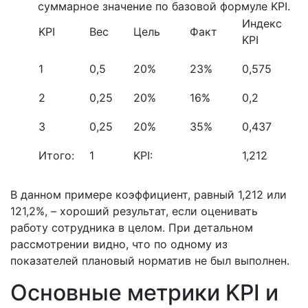
суммарное значение по базовой формуле KPI.
Индекс
KPI
Вес
Цель
Факт
KPI
1
0,5
20%
23%
0,575
2
0,25
20%
16%
0,2
3
0,25
20%
35%
0,437
Итого:
1
KPI:
1,212
В данном примере коэффициент, равный 1,212 или
121,2%, – хороший результат, если оценивать
работу сотрудника в целом. При детальном
рассмотрении видно, что по одному из
показателей плановый норматив не был выполнен.
Основные метрики KPI и