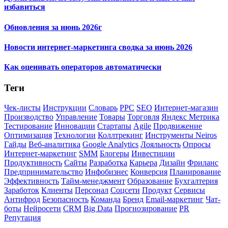
избавиться
Обновления за июнь 2026г
Новости интернет-маркетинга сводка за июнь 2026
Как оценивать операторов автоматически
Теги
Чек-листы
Инструкции
Словарь
PPC
SEO
Интернет-магазин
Производство
Управление
Товары
Торговля
Яндекс Метрика
Тестирование
Инновации
Стартапы
Agile
Продвижение
Оптимизация
Технологии
Коллтрекинг
Инструменты Neiros
Гайды
Веб-аналитика
Google Analytics
Лояльность
Опросы
Интернет-маркетинг
SMM
Блогеры
Инвестиции
Продуктивность
Сайты
Разработка
Карьера
Дизайн
Фриланс
Предпринимательство
Инфобизнес
Конверсия
Планирование
Эффективность
Тайм-менеджмент
Образование
Бухгалтерия
Заработок
Клиенты
Персонал
Соцсети
Продукт
Сервисы
Антифрод
Безопасность
Команда
Бренд
Email-маркетинг
Чат-
боты
Нейросети
CRM
Big Data
Прогнозирование
PR
Репутация