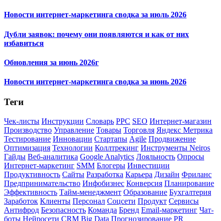
Новости интернет-маркетинга сводка за июль 2026
Дубли заявок: почему они появляются и как от них
избавиться
Обновления за июнь 2026г
Новости интернет-маркетинга сводка за июнь 2026
Теги
Чек-листы
Инструкции
Словарь
PPC
SEO
Интернет-магазин
Производство
Управление
Товары
Торговля
Яндекс Метрика
Тестирование
Инновации
Стартапы
Agile
Продвижение
Оптимизация
Технологии
Коллтрекинг
Инструменты Neiros
Гайды
Веб-аналитика
Google Analytics
Лояльность
Опросы
Интернет-маркетинг
SMM
Блогеры
Инвестиции
Продуктивность
Сайты
Разработка
Карьера
Дизайн
Фриланс
Предпринимательство
Инфобизнес
Конверсия
Планирование
Эффективность
Тайм-менеджмент
Образование
Бухгалтерия
Заработок
Клиенты
Персонал
Соцсети
Продукт
Сервисы
Антифрод
Безопасность
Команда
Бренд
Email-маркетинг
Чат-
боты
Нейросети
CRM
Big Data
Прогнозирование
PR