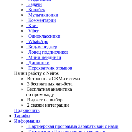
Задачи
Коллбек
Мультикнопки
Комментарии
Квиз
Viber
Одноклассники
WhatsApp
Бид-менеджер
Ловец подписчиков
Мини-лендинги
Диплинки
Перехватчик отзывов
Начни работу с Neiros
Встроенная CRM-система
3 бесплатных чат-бота
Бесплатная аналитика
по промокоду
Виджет на выбор
2 связки интеграции
Подключить
Тарифы
Информация
Партнерская программа
Зарабатывай с нами
Интеграции
Подключения к сервисам