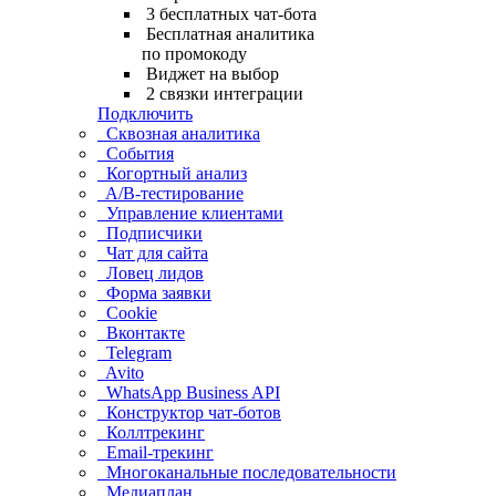
3 бесплатных чат-бота
Бесплатная аналитика
по промокоду
Виджет на выбор
2 связки интеграции
Подключить
Сквозная аналитика
События
Когортный анализ
A/B-тестирование
Управление клиентами
Подписчики
Чат для сайта
Ловец лидов
Форма заявки
Cookie
Вконтакте
Telegram
Avito
WhatsApp Business API
Конструктор чат-ботов
Коллтрекинг
Email-трекинг
Многоканальные последовательности
Медиаплан