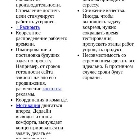
производительности.
стрессу.
Стремление достичь
Снижение качества.
цели стимулирует
Иногда, чтобы
работать усерднее.
выполнить задачу
+ Раскрыть
вовремя, нужно
Корректное
сокращать время
распределение рабочего
тестирования,
времени.
пропускать этапы работ,
Планирование и
упрощать продукт.
постановка будущих
Несовместимость со
задач по проекту.
стремлением сделать все
Например, от сроков
идеально. В противном
готовности сайта
случае сроки будут
зависит начало его
сорваны.
продвижения,
размещение
контента
,
рекламы.
Координация в команде.
Мотивация
двигаться
вперед. Дедлайн
выводит из зоны
комфорта, вынуждает
концентрироваться на
задаче, делать ее
качественно и