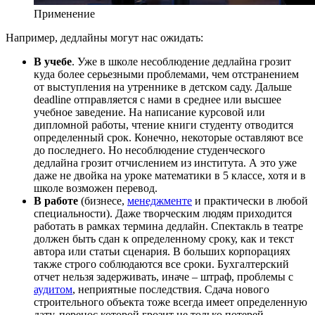
Применение
Например, дедлайны могут нас ожидать:
В учебе
. Уже в школе несоблюдение дедлайна грозит
куда более серьезными проблемами, чем отстранением
от выступления на утреннике в детском саду. Дальше
deadline отправляется с нами в среднее или высшее
учебное заведение. На написание курсовой или
дипломной работы, чтение книги студенту отводится
определенный срок. Конечно, некоторые оставляют все
до последнего. Но несоблюдение студенческого
дедлайна грозит отчислением из института. А это уже
даже не двойка на уроке математики в 5 классе, хотя и в
школе возможен перевод.
В работе
(бизнесе,
менеджменте
и практически в любой
специальности). Даже творческим людям приходится
работать в рамках термина дедлайн. Спектакль в театре
должен быть сдан к определенному сроку, как и текст
автора или статьи сценария. В больших корпорациях
также строго соблюдаются все сроки. Бухгалтерский
отчет нельзя задерживать, иначе – штраф, проблемы с
аудитом
, неприятные последствия. Сдача нового
строительного объекта тоже всегда имеет определенную
дату, перенос которой грозит не только потерей