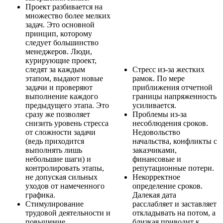
Проект разбивается на
множество более мелких
задач. Это основной
принцип, которому
следует большинство
менеджеров. Люди,
курирующие проект,
следят за каждым
Стресс из-за жестких
этапом, выдают новые
рамок. По мере
задачи и проверяют
приближения отчетной
выполнение каждого
границы напряженность
предыдущего этапа. Это
усиливается.
сразу же позволяет
Проблемы из-за
снизить уровень стресса
несоблюдения сроков.
от сложности задачи
Недовольство
(ведь приходится
начальства, конфликты с
выполнять лишь
заказчиками,
небольшие шаги) и
финансовые и
контролировать этапы,
репутационные потери.
не допуская сильных
Некорректное
уходов от намеченного
определение сроков.
графика.
Далекая дата
Стимулирование
расслабляет и заставляет
трудовой деятельности и
откладывать на потом, а
повышение
близкая приводит к