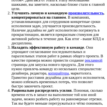
потом». Двигаясь от этапа к этапу небольшими
шажками, вы заметите, насколько ближе стали к главной
цели.
Улучшить личную и командную
производительность
,
концентрироваться на главном
. В компаниях,
устанавливающих для сотрудников конкретные сроки
исполнения задач, улучшается производительность.
Наличие дедлайна не даёт исполнителю погрязнуть в
прокрастинации, является прекрасным стимулом для
активной работы в течение дня. Как итог - выше КПД и
дисциплина.
Наладить эффективную работу в команде
. Они
упрощают согласование последовательных и
параллельных этапов работ в рамках общего проекта. В
качестве примера можно привести создание
рекламной
страницы для запуска нового продукта. Для этого
нужно привлечь команду из нескольких специалистов:
дизайнера, редактора,
копирайтера
, маркетолога.
Грамотно расставив дедлайны для каждого исполнителя,
можно избежать временных потерь, что позволит
быстро закончить проект.
Рационально распределять усилия
. Понимая, сколько
времени есть в запасе на выполнение той или иной
задачи, можно разбить работу на равномерные отрезки.
Так вы будете меньше перегружаться и чётко понимать,