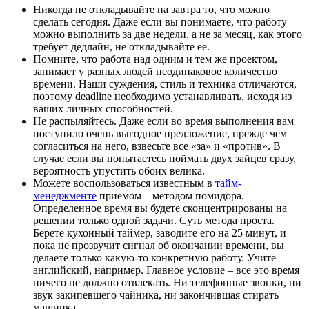
Никогда не откладывайте на завтра то, что можно
сделать сегодня. Даже если вы понимаете, что работу
можно выполнить за две недели, а не за месяц, как этого
требует дедлайн, не откладывайте ее.
Помните, что работа над одним и тем же проектом,
занимает у разных людей неодинаковое количество
времени. Наши суждения, стиль и техника отличаются,
поэтому deadline необходимо устанавливать, исходя из
ваших личных способностей.
Не распыляйтесь. Даже если во время выполнения вам
поступило очень выгодное предложение, прежде чем
согласиться на него, взвесьте все «за» и «против». В
случае если вы попытаетесь поймать двух зайцев сразу,
вероятность упустить обоих велика.
Можете воспользоваться известным в
тайм-
менеджменте
приемом – методом помидора.
Определенное время вы будете сконцентрированы на
решении только одной задачи. Суть метода проста.
Берете кухонный таймер, заводите его на 25 минут, и
пока не прозвучит сигнал об окончании времени, вы
делаете только какую-то конкретную работу. Учите
английский, например. Главное условие – все это время
ничего не должно отвлекать. Ни телефонные звонки, ни
звук закипевшего чайника, ни закончившая стирать
машинка.