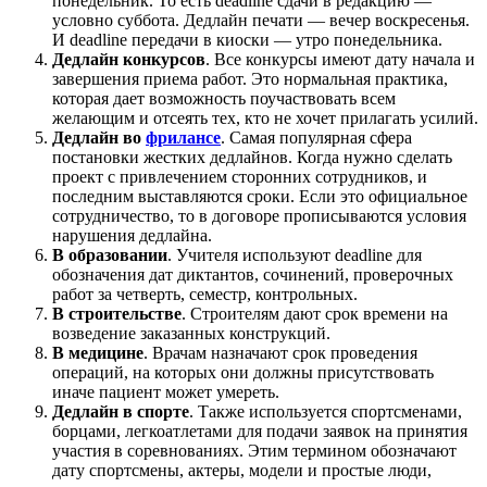
понедельник. То есть deadline сдачи в редакцию —
условно суббота. Дедлайн печати — вечер воскресенья.
И deadline передачи в киоски — утро понедельника.
Дедлайн конкурсов
. Все конкурсы имеют дату начала и
завершения приема работ. Это нормальная практика,
которая дает возможность поучаствовать всем
желающим и отсеять тех, кто не хочет прилагать усилий.
Дедлайн во
фрилансе
. Самая популярная сфера
постановки жестких дедлайнов. Когда нужно сделать
проект с привлечением сторонних сотрудников, и
последним выставляются сроки. Если это официальное
сотрудничество, то в договоре прописываются условия
нарушения дедлайна.
В образовании
. Учителя используют deadline для
обозначения дат диктантов, сочинений, проверочных
работ за четверть, семестр, контрольных.
В строительстве
. Строителям дают срок времени на
возведение заказанных конструкций.
В медицине
. Врачам назначают срок проведения
операций, на которых они должны присутствовать
иначе пациент может умереть.
Дедлайн в спорте
. Также используется спортсменами,
борцами, легкоатлетами для подачи заявок на принятия
участия в соревнованиях. Этим термином обозначают
дату спортсмены, актеры, модели и простые люди,