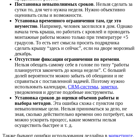
Постановка невыполнимых сроков
. Нельзя сделать за
сутки то, для чего нужна неделя. Нужно объективно
оценивать силы и возможности.
Установка временного ограничения там, где это
неуместно
. Например, человек заселился в дом. Однако
начала течь крыша, но работать с кровлей и проводить
монтажные работы можно только при температуре +5
градусов. То есть нет смысла просить подрядчика
сделать крышу “здесь и сейчас”, если на дворе морозный
декабрь.
Отсутствие фиксации ограничения по времени
.
Нельзя обещать самому себе в голове по типу “работы
планируется закончить до конца недели”. С большей
долей вероятности можно забыть об обещании и не
справиться с поставленной задачей. Поэтому нужно
использовать календари,
CRM-системы
,
заметки
,
уведомления и другие подобные инструменты.
Установка сроков до оценки объемов работы и
выбора методов
. Эта ошибка схожа с пунктом про
невыполнимые цели. Нельзя приниматься за дело, не
зная, сколько действительно времени оно потребует, как
можно ускорить процесс, какие моменты нельзя
осуществить быстрее и т. д.
Также бывают ошибки использования дедлайна в
маркетинге
.