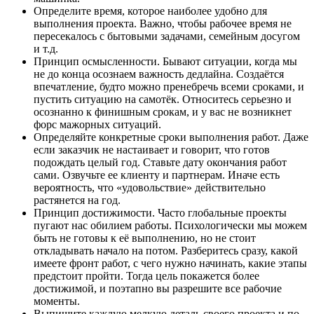
Определите время, которое наиболее удобно для
выполнения проекта. Важно, чтобы рабочее время не
пересекалось с бытовыми задачами, семейным досугом
и т.д.
Принцип осмысленности. Бывают ситуации, когда мы
не до конца осознаем важность дедлайна. Создаётся
впечатление, будто можно пренебречь всеми сроками, и
пустить ситуацию на самотёк. Относитесь серьезно и
осознанно к финишным срокам, и у вас не возникнет
форс мажорных ситуаций.
Определяйте конкретные сроки выполнения работ. Даже
если заказчик не настаивает и говорит, что готов
подождать целый год. Ставьте дату окончания работ
сами. Озвучьте ее клиенту и партнерам. Иначе есть
вероятность, что «удовольствие» действительно
растянется на год.
Принцип достижимости. Часто глобальные проекты
пугают нас обилием работы. Психологически мы можем
быть не готовы к её выполнению, но не стоит
откладывать начало на потом. Разберитесь сразу, какой
имеете фронт работ, с чего нужно начинать, какие этапы
предстоит пройти. Тогда цель покажется более
достижимой, и поэтапно вы разрешите все рабочие
моменты.
Выпишите каждую мелкую деталь своего проекта и по