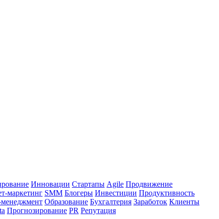
ирование
Инновации
Стартапы
Agile
Продвижение
т-маркетинг
SMM
Блогеры
Инвестиции
Продуктивность
-менеджмент
Образование
Бухгалтерия
Заработок
Клиенты
ta
Прогнозирование
PR
Репутация