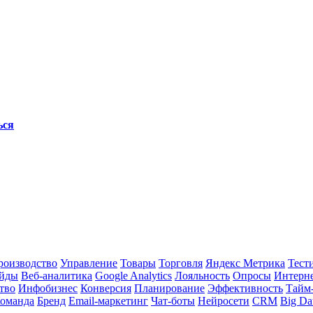
ься
роизводство
Управление
Товары
Торговля
Яндекс Метрика
Тест
йды
Веб-аналитика
Google Analytics
Лояльность
Опросы
Интерне
тво
Инфобизнес
Конверсия
Планирование
Эффективность
Тайм
оманда
Бренд
Email-маркетинг
Чат-боты
Нейросети
CRM
Big Da