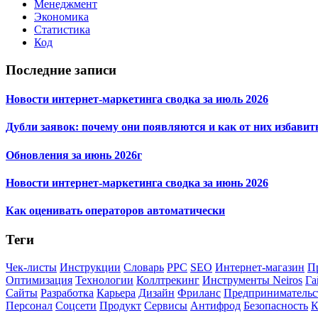
Менеджмент
Экономика
Статистика
Код
Последние записи
Новости интернет-маркетинга сводка за июль 2026
Дубли заявок: почему они появляются и как от них избавит
Обновления за июнь 2026г
Новости интернет-маркетинга сводка за июнь 2026
Как оценивать операторов автоматически
Теги
Чек-листы
Инструкции
Словарь
PPC
SEO
Интернет-магазин
П
Оптимизация
Технологии
Коллтрекинг
Инструменты Neiros
Га
Сайты
Разработка
Карьера
Дизайн
Фриланс
Предпринимательс
Персонал
Соцсети
Продукт
Сервисы
Антифрод
Безопасность
К