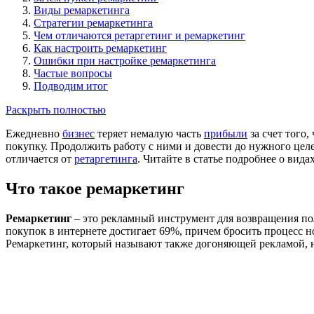
Виды ремаркетинга
Стратегии ремаркетинга
Чем отличаются ретаргетинг и ремаркетинг
Как настроить ремаркетинг
Ошибки при настройке ремаркетинга
Частые вопросы
Подводим итог
Раскрыть полностью
Ежедневно
бизнес
теряет немалую часть
прибыли
за счет того,
покупку. Продолжить работу с ними и довести до нужного целе
отличается от
ретаргетинга
. Читайте в статье подробнее о вида
Что такое ремаркетинг
Ремаркетинг
– это рекламный инструмент для возвращения поль
покупок в интернете достигает 69%, причем бросить процесс но
Ремаркетинг, который называют также догоняющей рекламой, ну