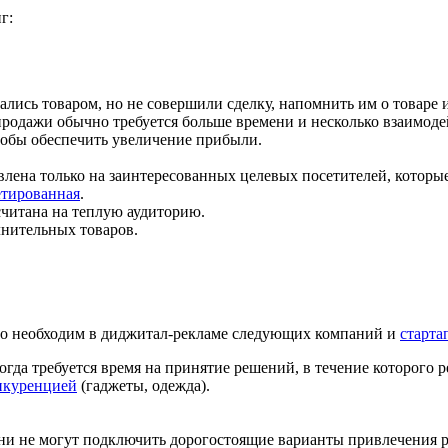
г:
вались товаром, но не совершили сделку, напомнить им о товаре 
продажи обычно требуется больше времени и несколько взаимоде
тобы обеспечить увеличение прибыли.
влена только на заинтересованных целевых посетителей, которы
етированная
.
считана на теплую аудиторию.
нительных товаров.
но необходим в диджитал-рекламе следующих компаний и
старта
гда требуется время на принятие решений, в течение которого р
нкуренцией
(гаджеты, одежда).
они не могут подключить дорогостоящие варианты привлечения