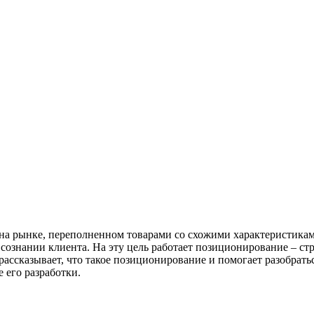
а рынке, переполненном товарами со схожими характеристиками
 в сознании клиента. На эту цель работает позиционирование – с
рассказывает, что такое позиционирование и помогает разобраться
 его разработки.