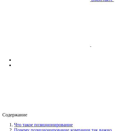
Содержание
Что такое позиционирование
Почему позиционирование компании так важно