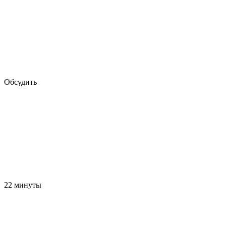
Обсудить
22 минуты