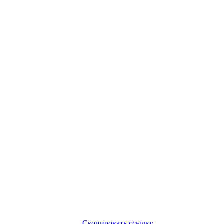
Скопировать ссылку