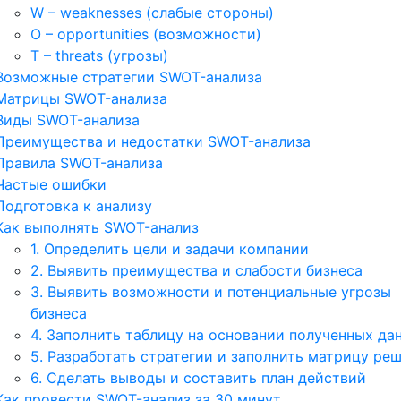
W – weaknesses (слабые стороны)
O – opportunities (возможности)
T – threats (угрозы)
Возможные стратегии SWOT-анализа
Матрицы SWOT-анализа
Виды SWOT-анализа
Преимущества и недостатки SWOT-анализа
Правила SWOT-анализа
Частые ошибки
Подготовка к анализу
Как выполнять SWOT-анализ
1. Определить цели и задачи компании
2. Выявить преимущества и слабости бизнеса
3. Выявить возможности и потенциальные угрозы
бизнеса
4. Заполнить таблицу на основании полученных да
5. Разработать стратегии и заполнить матрицу ре
6. Сделать выводы и составить план действий
Как провести SWOT-анализ за 30 минут