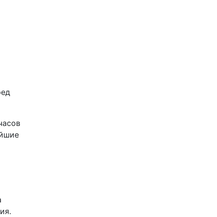
ред
часов
айшие
а
ия.