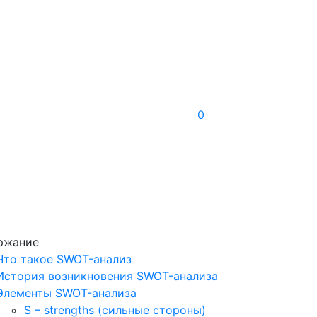
0
ржание
Что такое SWOT-анализ
История возникновения SWOT-анализа
Элементы SWOT-анализа
S – strengths (сильные стороны)