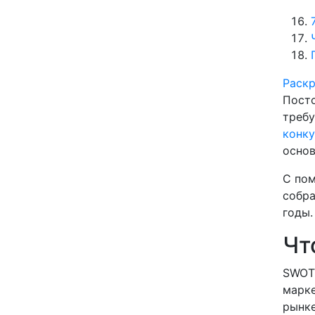
Раск
Пост
требу
конк
основ
С пом
собра
годы.
Чт
SWOT-
марке
рынке