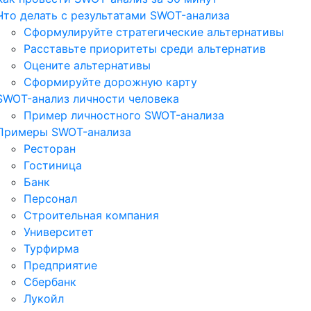
Что делать с результатами SWOT-анализа
Сформулируйте стратегические альтернативы
Расставьте приоритеты среди альтернатив
Оцените альтернативы
Сформируйте дорожную карту
SWOT-анализ личности человека
Пример личностного SWOT-анализа
Примеры SWOT-анализа
Ресторан
Гостиница
Банк
Персонал
Строительная компания
Университет
Турфирма
Предприятие
Сбербанк
Лукойл