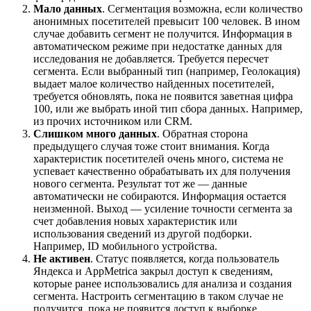
Мало данных
. Сегментация возможна, если количество
анонимных посетителей превысит 100 человек. В ином
случае добавить сегмент не получится. Информация в
автоматическом режиме при недостатке данных для
исследования не добавляется. Требуется пересчет
сегмента. Если выбранный тип (например, Геолокация)
выдает малое количество найденных посетителей,
требуется обновлять, пока не появится заветная цифра
100, или же выбрать иной тип сбора данных. Например,
из прочих источником или CRM.
Слишком много данных
. Обратная сторона
предыдущего случая тоже стоит внимания. Когда
характеристик посетителей очень много, система не
успевает качественно обрабатывать их для получения
нового сегмента. Результат тот же — данные
автоматически не собираются. Информация остается
неизменной. Выход — усиление точности сегмента за
счет добавления новых характеристик или
использования сведений из другой подборки.
Например, ID мобильного устройства.
Не активен
. Статус появляется, когда пользователь
Яндекса и AppMetrica закрыл доступ к сведениям,
которые ранее использовались для анализа и создания
сегмента. Настроить сегментацию в таком случае не
получится, пока не появится доступ к выборке.