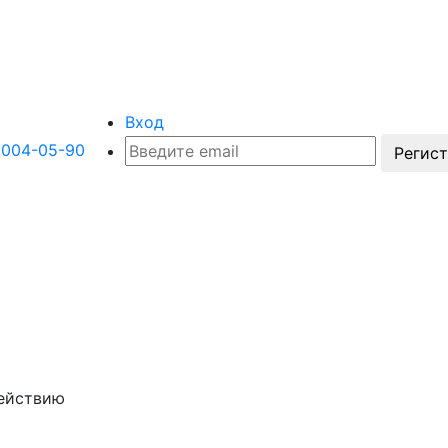
Вход
 004-05-90
Регис
действию