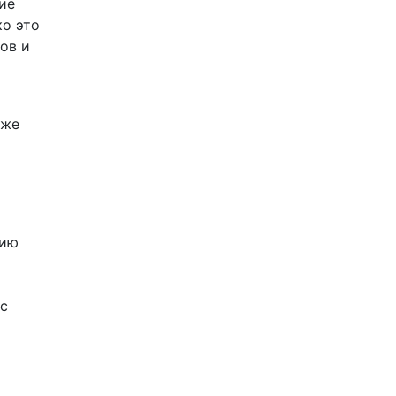
ие
ко это
ов и
х
кже
сию
 с