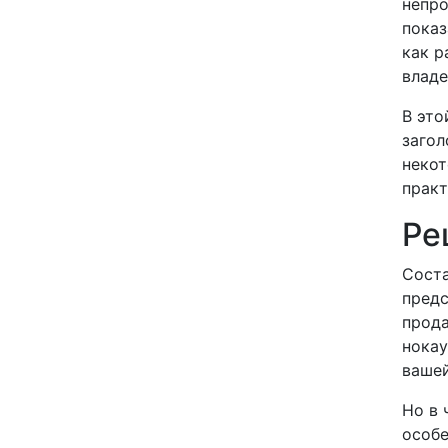
непро
показ
как р
влад
В это
загол
некот
практ
Ре
Соста
предс
прода
нокау
вашей
Но в 
особе