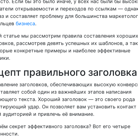
сто. Если бы это было иначе, у всех нас были бы высок
атели открываемости и переходов по ссылкам — одна
аз и составляет проблему для большинства маркетолог
ельцев
бизнеса
.
й статье мы рассмотрим правила составления хороши
овков, рассмотрев девять успешных их шаблонов, а та
орые конкретные примеры и наиболее эффективные
ики.
цепт правильного заголовка
вление заголовков, обеспечивающих высокую конвер
тавляет собой один из важнейших этапов написания
ющего текста. Хороший заголовок — это своего рода
тирующий удар. Он позволяет вам установить контакт
 аудиторией и привлечь её внимание.
чём секрет эффективного заголовка? Вот его четыре
нности.