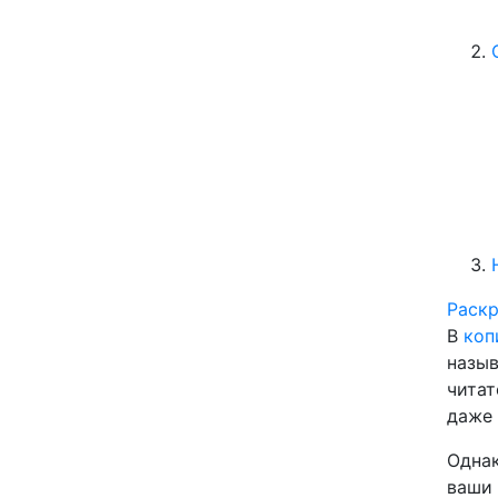
Раск
В
коп
назыв
читат
даже 
Однак
ваши 