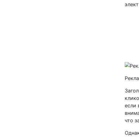
элект
Рекла
Загол
клико
если 
внима
что з
Однак