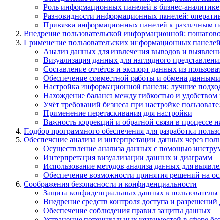
Роль информационных панелей в бизнес-аналитике
Разновидности информационных панелей: оператив
Привязка информационных панелей к различным п
Внедрение пользовательской информационной: пошагово
Применение пользовательских информационных панелей д
Анализ данных для извлечения выводов и выявлен
Визуализация данных для наглядного представлен
Составление отчётов и экспорт данных из пользов
Обеспечение совместной работы и обмена данными
Настройка информационной панели: лучшие подхо
Нахождение баланса между гибкостью и удобством
Учёт требований бизнеса при настройке пользоват
Применение перетаскивания для настройки
Важность коррекций и обратной связи в процессе
Подбор программного обеспечения для разработки поль
Обеспечение анализа и интерпретации данных через по
Осуществление анализа данных с помощью инстру
Интерпретация визуализации данных и диаграмм
Использование методов анализа данных для выявле
Обеспечение возможности принятия решений на ос
Соображения безопасности и конфиденциальности
Защита конфиденциальных данных в пользователь
Внедрение средств контроля доступа и разрешений 
Обеспечение соблюдения правил защиты данных
Устранение потенциальных уязвимостей в сфере бе