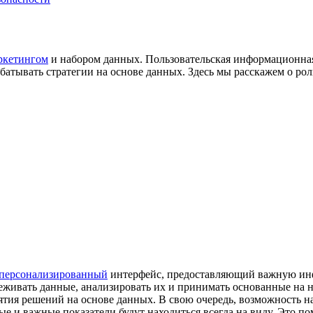
ркетингом
и набором данных. Пользовательская информационная
батывать стратегии на основе данных. Здесь мы расскажем о р
персонализированный
интерфейс, предоставляющий важную инф
еживать данные, анализировать их и принимать основанные на 
тия решений на основе данных. В свою очередь, возможность н
е и важные показатели будут находиться всегда на виду. Это п