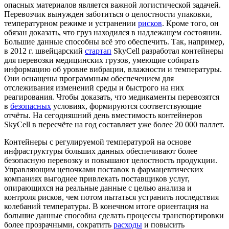
опасных материалов является важной логистической задачей.
Перевозчик вынужден заботиться о целостности упаковки,
температурном режиме и устранении
рисков
. Кроме того, он
обязан доказать, что груз находился в надлежащем состоянии.
Большие данные способны всё это обеспечить. Так, например,
в 2012 г. швейцарский
стартап
SkyCell разработал контейнеры
для перевозки медицинских грузов, умеющие собирать
информацию об уровне вибрации, влажности и температуры.
Они оснащены программным обеспечением для
отслеживания изменений среды и быстрого на них
реагирования. Чтобы доказать, что медикаменты перевозятся
в
безопасных
условиях, формируются соответствующие
отчёты. На сегодняшний день вместимость контейнеров
SkyCell в пересчёте на год составляет уже более 20 000 паллет.
Контейнеры с регулируемой температурой на основе
инфраструктуры больших данных обеспечивают более
безопасную перевозку и повышают целостность продукции.
Управляющим цепочками поставок в фармацевтических
компаниях выгоднее привлекать поставщиков услуг,
опирающихся на реальные данные с целью анализа и
контроля рисков, чем потом пытаться устранить последствия
колебаний температуры. В конечном итоге ориентация на
большие данные способна сделать процессы транспортировки
более прозрачными, сократить
расходы
и повысить