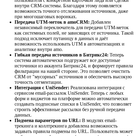
пользователя с конкретной карточкой лида или сделки
внутри CRM-системы. Благодаря этому появляется
возможность точного отслеживания источников, даже
при многошаговых воронках.
Передача UTM-меток в amoCRM:
Добавлен
независимый переключатель для передачи UTM-меток
как системных полей, не зависящих от источника. Такой
подход исключает путаницу в данных и даёт
возможность использовать UTM в автоматизациях и
аналитике внутри amo.
Гибкая передача источников в Битрикс24:
Теперь
система автоматически подгружает все доступные
источники из аккаунта Битрикс24, и формирует правила
фильтрации на нашей стороне. Это позволяет очистить
CRM от "мусорных" источников и обеспечить высокую
точность сегментации.
Интеграция с UniSender:
Реализована интеграция с
сервисом email-рассылок UniSender. Теперь с любых
форм и виджетов на платформе можно автоматически
создавать подписные списки в UniSender, что позволяет
строить эффективные рассылки без ручной передачи
данных.
Подмена параметров по URL:
В модулях email-
трекинга и коллтрекинга добавлена возможность
задавать правила подмены по URL. Пользователь может